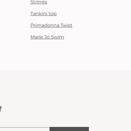
Strings
Tankini top
Primadonna Twist
Marie Jo Swim
f