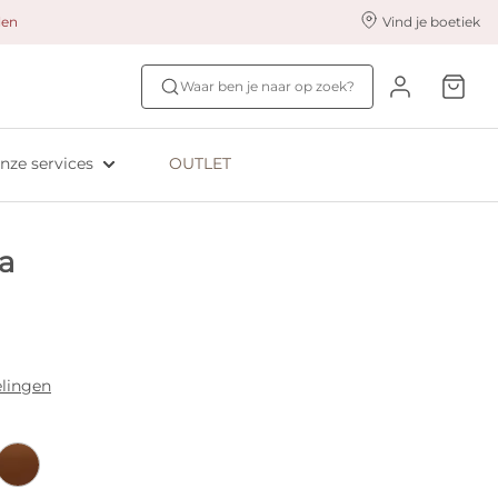
alen
Vind je boetiek
nze styling services
Ontdek jouw maat
Waar ben je naar op zoek?
ingerie styling
Bh-maat test
eserveer & Pas
NIEUW: Bra Size Scan
nze services
OUTLET
oyaliteitsprogramma​
ive: Aubade
a
ive: Empreinte
elingen