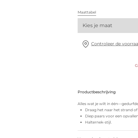
Alle bh's
Maattabel
Vind mijn maat
Kies je maat
Controleer de voorraa
G
Productbeschrijving
Alles wat je wilt in één—gedurfde
Draag het naar het strand of 
Diep paars voor een opvallen
Halternek-stijl.