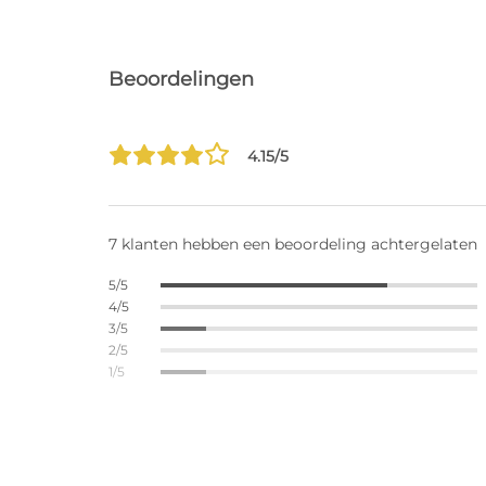
Beoordelingen
4.15/5
7 klanten hebben een beoordeling achtergelaten
5/5
4/5
3/5
2/5
1/5