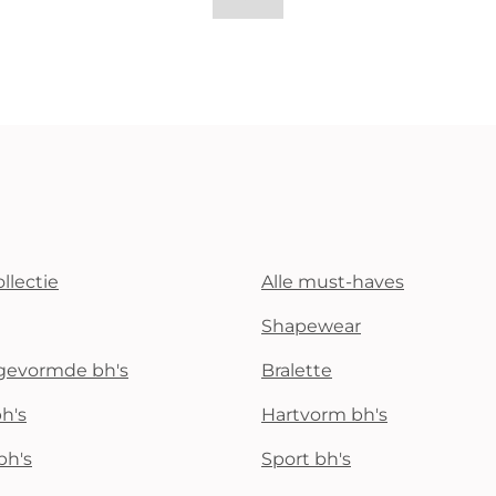
llectie
Alle must-haves
Shapewear
rgevormde bh's
Bralette
h's
Hartvorm bh's
bh's
Sport bh's