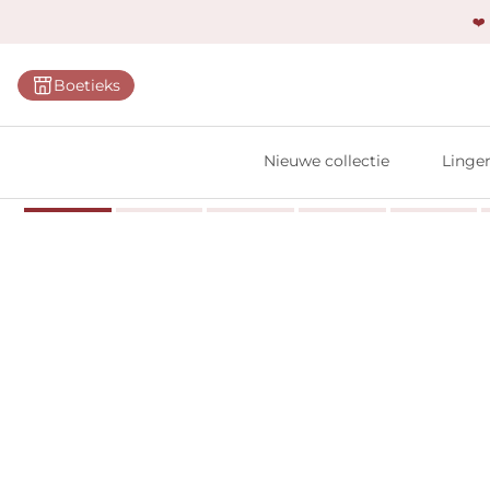
❤️
Categ
Boetieks
Bh's
Slips
Nieuwe collectie
Linger
Body'
Shap
Prim
Naadl
Bests
Alle l
Vi