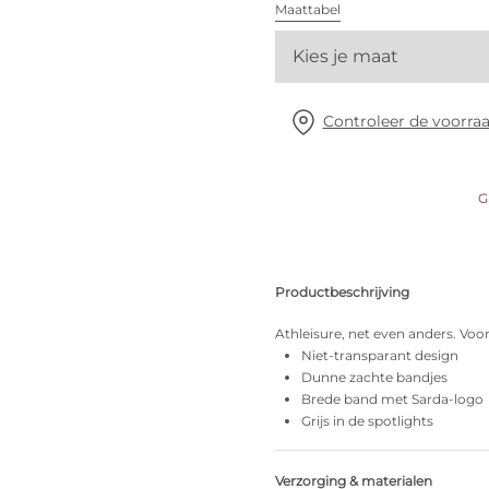
Alle bh's
Maattabel
Kies je maat
Vind mijn maat
Controleer de voorraa
G
Productbeschrijving
Athleisure, net even anders. Voo
Niet-transparant design
Dunne zachte bandjes
Brede band met Sarda-logo
Grijs in de spotlights
Verzorging & materialen