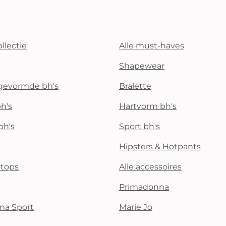
llectie
Alle must-haves
Shapewear
rgevormde bh's
Bralette
h's
Hartvorm bh's
bh's
Sport bh's
Hipsters & Hotpants
i tops
Alle accessoires
Primadonna
na Sport
Marie Jo