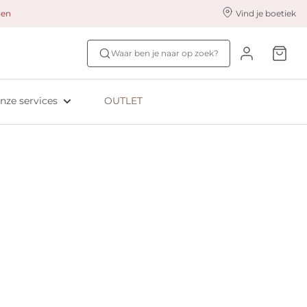
alen
Vind je boetiek
nze styling services
Ontdek jouw maat
Waar ben je naar op zoek?
ingerie styling
Bh-maat test
eserveer & Pas
NIEUW: Bra Size Scan
nze services
OUTLET
oyaliteitsprogramma​
ive: Aubade
ive: Empreinte