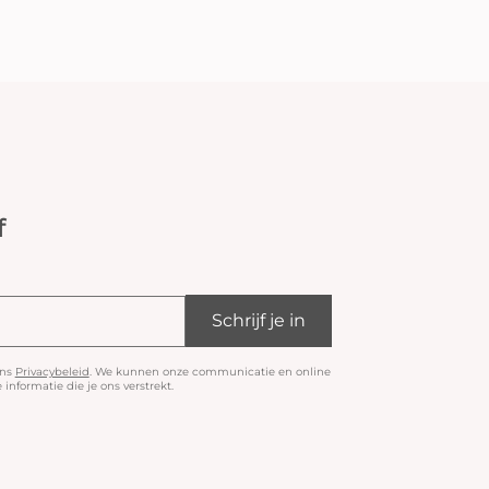
f
Schrijf je in
ons
Privacybeleid
. We kunnen onze communicatie en online
informatie die je ons verstrekt.