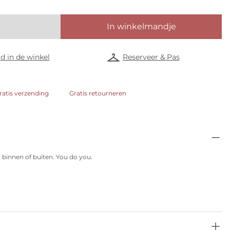
In winkelmandje
d in de winkel
Reserveer & Pas
ratis verzending
Gratis retourneren
r binnen of buiten. You do you.