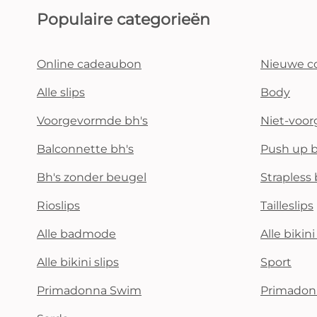
Populaire categorieën
Online cadeaubon
Nieuwe co
Alle slips
Body
Voorgevormde bh's
Niet-voo
Balconnette bh's
Push up b
Bh's zonder beugel
Strapless 
Rioslips
Tailleslips
Alle badmode
Alle bikin
Alle bikini slips
Sport
Primadonna Swim
Primadon