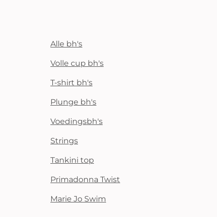
Alle bh's
Volle cup bh's
T-shirt bh's
Plunge bh's
Voedingsbh's
Strings
Tankini top
Primadonna Twist
Marie Jo Swim