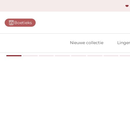
❤️
Categ
Boetieks
Bh's
Slips
Nieuwe collectie
Linger
Body'
Shap
Prim
Naadl
Bests
Alle l
Vi