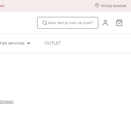
alen
Vind je boetiek
nze styling services
Ontdek jouw maat
Waar ben je naar op zoek?
ingerie styling
Bh-maat test
eserveer & Pas
NIEUW: Bra Size Scan
nze services
OUTLET
oyaliteitsprogramma​
ive: Aubade
ive: Empreinte
elingen