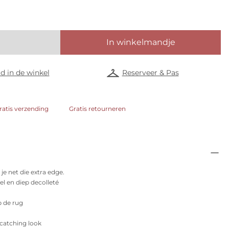
In winkelmandje
d in de winkel
Reserveer & Pas
ratis verzending
Gratis retourneren
je net die extra edge.
 en diep decolleté
p de rug
-catching look