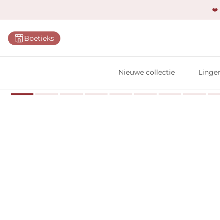
❤️
Categ
Boetieks
Bh's
Slips
Nieuwe collectie
Linger
Body'
Shap
Prim
Naadl
Bests
Alle l
Vi