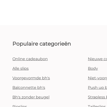
Populaire categorieën
Online cadeaubon
Nieuwe co
Alle slips
Body
Voorgevormde bh's
Niet-voo
Balconnette bh's
Push up b
Bh's zonder beugel
Strapless 
Rioslips
Tailleslips