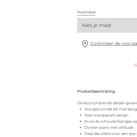
Alle bh's
Maattabel
Vind mijn maat
Kies je maat
Controleer de voorraa
G
Productbeschrijving
De doorschijnende details geven 
Voorgevormde bh met beugel
Niet-transparant design
Kruis de schouderbandjes o
Donker paars met attitude
Diep decolleté voor een eye