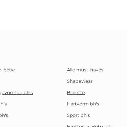
llectie
Alle must-haves
Shapewear
rgevormde bh's
Bralette
h's
Hartvorm bh's
bh's
Sport bh's
Hipsters & Hotpants