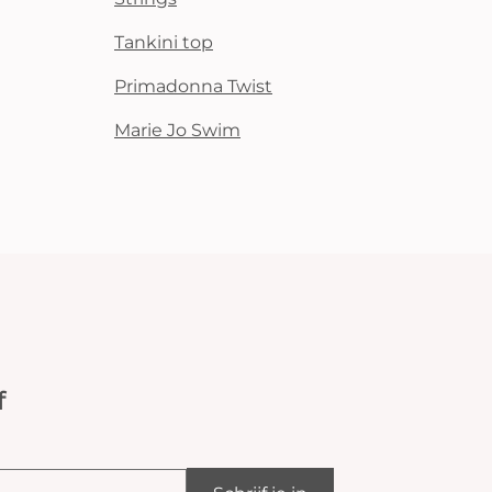
Tankini top
Primadonna Twist
Marie Jo Swim
f