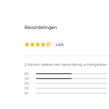
Beoordelingen
4.5/5
2 klanten hebben een beoordeling achtergelaten
5/5
4/5
3/5
2/5
1/5