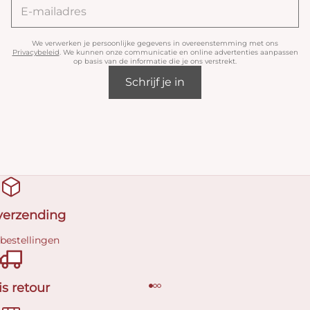
We verwerken je persoonlijke gegevens in overeenstemming met ons
Privacybeleid
. We kunnen onze communicatie en online advertenties aanpassen
op basis van de informatie die je ons verstrekt.
Schrijf je in
 verzending
 bestellingen
is retour