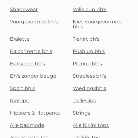
Shapewear
Volle cup bh's
Voorgevormde bh's
Niet-voorgevormde
bh's
Bralette
T-shirt bh's
Balconnette bh's
Push up bh's
Hartvorm bh's
Plunge bh's
Bh's zonder beugel
Strapless bh's
Sport bh's
Voedingsbh's
Rioslips
Tailleslips
Hipsters & Hotpants
Strings
Alle badmode
Alle bikini tops
Alle accessoires
Tankini top