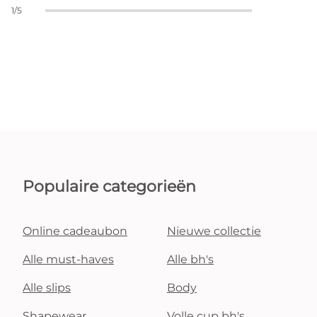
1/5
Populaire categorieën
Online cadeaubon
Nieuwe collectie
Alle must-haves
Alle bh's
Alle slips
Body
Shapewear
Volle cup bh's