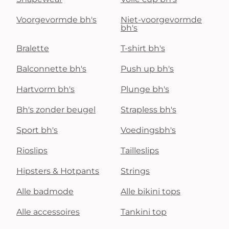
Voorgevormde bh's
Niet-voorgevormde
bh's
Bralette
T-shirt bh's
Balconnette bh's
Push up bh's
Hartvorm bh's
Plunge bh's
Bh's zonder beugel
Strapless bh's
Sport bh's
Voedingsbh's
Rioslips
Tailleslips
Hipsters & Hotpants
Strings
Alle badmode
Alle bikini tops
Alle accessoires
Tankini top