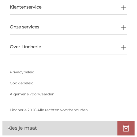
en afspraak
Klantenservice
Onze services
Over Lincherie
Privacybeleid
Cookiebeleid
Algemene voorwaarden
Lincherie 2026 Alle rechten voorbehouden
Kies je maat