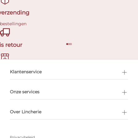
 verzending
 bestellingen
is retour
en afspraak
Klantenservice
Onze services
Over Lincherie
Privacybeleid