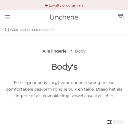
🚚 Gratis verzending & retour
❤️ Loyalty programma
🔒 Altijd veilig betalen
Waar ben je naar op zoek?
Alle lingerie
Body
Body's
Een lingeriebody zorgt voor ondersteuning en een
comfortabele pasvorm rond je buik en taille. Draag het als
lingerie of als bovenkleding, zowel casual als chic.