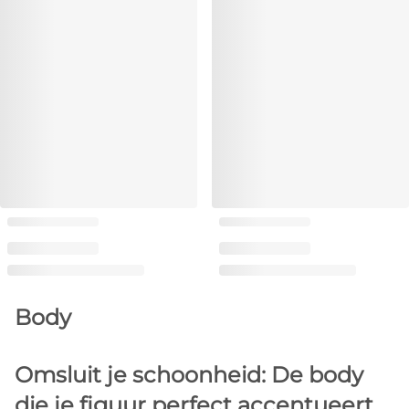
Body
Omsluit je schoonheid: De body
die je figuur perfect accentueert