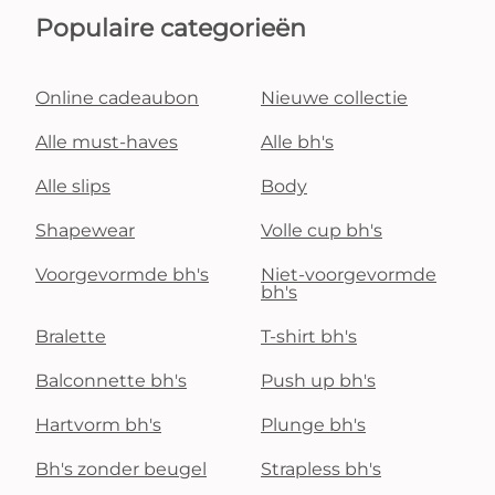
Populaire categorieën
Online cadeaubon
Nieuwe collectie
Alle must-haves
Alle bh's
Alle slips
Body
Shapewear
Volle cup bh's
Voorgevormde bh's
Niet-voorgevormde
bh's
Bralette
T-shirt bh's
Balconnette bh's
Push up bh's
Hartvorm bh's
Plunge bh's
Bh's zonder beugel
Strapless bh's